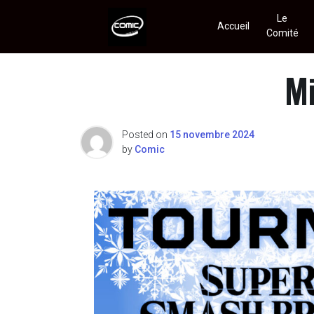
Skip
Le
to
Accueil
Comité
content
Comic
Mi
Posted on
15 novembre 2024
by
Comic