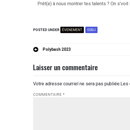
Prêt(e) à nous montrer tes talents ? On s’voit 
POSTED UNDER
ÉVENEMENT
SSBU
Navigation
Polybash 2023
de
Laisser un commentaire
l'article
Votre adresse courriel ne sera pas publiée.
Les 
COMMENTAIRE
*