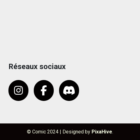
Réseaux sociaux
© Comic 2024
|
Designed by
PixaHive
.